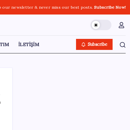
o our newsletter & never miss our best posts.
Subscribe Now!
TIM
İLETİŞİM
Subscribe
ı
SON YAZILAR
‘Çerçeve yasa’ teklifi TBMM’de… MHP’li Feti
Yıldız’dan ‘Demirtaş’ sorusuna yanıt: