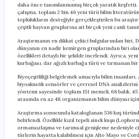
daha önce tanımlanmamış birçok yaratık keşfetti. 
çalışma, toplam 2 bin 46 yeni türü bilim literatür
toplulukların desteğiyle gerçekleştirilen bu araştı
çeşitli hayvan gruplarına ait birçok yeni canlı tanı
Araştırmanın en dikkat çekici bulgularından biri, D
dünyanın en nadir kemirgen gruplarından biri olara
özellikleri detaylı bir şekilde incelendi. Ayrıca, yen
kurbağası, dar ağızlı kurbağa türü ve tırmanan bir 
Biyoçeşitliliği belgelemek amacıyla bilim insanlar
biyoakustik sensörler ve çevresel DNA analizlerini
yöntemi sayesinde toplam 151 memeli, 68 balık, 45
arasında en az 48 organizmanın bilim dünyası içi
Araştırma sonucunda kataloglanan 536 kuş türünden
belirlendi. Özellikle kızıl tepeli sinek kuşu (Lophor
ormansızlaşma ve tarımsal genişleme nedeniyle cid
türlerin hayatta kalabilmesi için Alto Mayo ve Cord