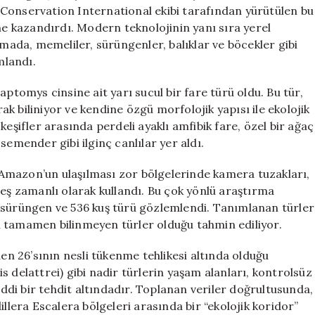
Yaratıklar
Conservation International ekibi tarafından yürütülen bu
Keşfedildi
üne kazandırdı. Modern teknolojinin yanı sıra yerel
için
rmada, memeliler, sürüngenler, balıklar ve böcekler gibi
mlandı.
aptomys cinsine ait yarı sucul bir fare türü oldu. Bu tür,
k biliniyor ve kendine özgü morfolojik yapısı ile ekolojik
i keşifler arasında perdeli ayaklı amfibik fare, özel bir ağaç
semender gibi ilginç canlılar yer aldı.
ı, Amazon’un ulaşılması zor bölgelerinde kamera tuzakları,
 eş zamanlı olarak kullandı. Bu çok yönlü araştırma
 sürüngen ve 536 kuş türü gözlemlendi. Tanımlanan türler
n tamamen bilinmeyen türler olduğu tahmin ediliyor.
 26’sının nesli tükenme tehlikesi altında olduğu
nis delattrei) gibi nadir türlerin yaşam alanları, kontrolsüz
di bir tehdit altındadır. Toplanan veriler doğrultusunda,
illera Escalera bölgeleri arasında bir “ekolojik koridor”