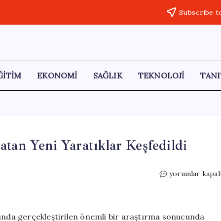
Subscribe t
ĞİTİM
EKONOMİ
SAĞLIK
TEKNOLOJİ
TANI
tan Yeni Yaratıklar Keşfedildi
Bilim
yorumlar kapal
Dünyasında
Şaşkınlık
Yaratan
Yeni
sında gerçekleştirilen önemli bir araştırma sonucunda