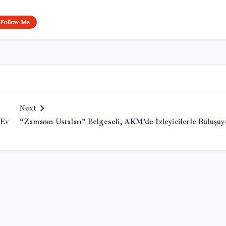
Follow Me
Next
 Ev
“Zamanın Ustaları” Belgeseli, AKM’de İzleyicilerle Buluşuy
Office Lisans Satın Al