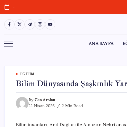
Skip
-
to
content
https://www.facebook.com/
https://twitter.com/
https://t.me/
https://www.instagram.com/
https://youtube.com/
ANA SAYFA
E
EĞITIM
Bilim Dünyasında Şaşkınlık Yara
By
Can Arslan
22 Nisan 2026
2 Min Read
Bilim insanları, And Dağları ile Amazon Nehri ara