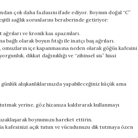
dan çok daha fazlasını ifade ediyor. Boynun doğal “C”
eşitli sağlık sorunlarını beraberinde getiriyor:
 ağrıları ve kronik kas spazmları.
bağlı olarak boyun fıtığı ile inatçı baş ağrıları.
i, omuzların içe kapanmasına neden olarak göğüs kafesini
rgunluk, dikkat dağınıklığı ve “zihinsel sis” hissi
n günlük alışkanlıklarınızda yapabileceğiniz küçük ama
 tutmak yerine, göz hizanıza kaldırarak kullanmayı
uzaklaşarak boynunuzu hareket ettirin.
üs kafesinizi açık tutun ve vücudunuzu dik tutmaya özen