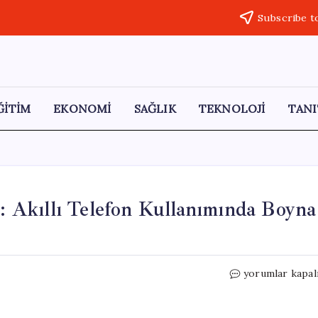
Subscribe t
ĞİTİM
EKONOMİ
SAĞLIK
TEKNOLOJİ
TANI
i: Akıllı Telefon Kullanımında Boyna
Dijital
yorumlar kapal
Dünyanın
Gizli
Tehlikesi: