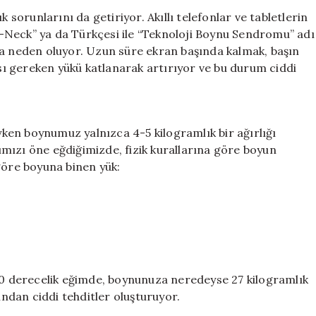
Akıllı
k sorunlarını da getiriyor. Akıllı telefonlar ve tabletlerin
Telefon
-Neck” ya da Türkçesi ile “Teknoloji Boynu Sendromu” adı
Kullanımında
na neden oluyor. Uzun süre ekran başında kalmak, başın
Boyna
ı gereken yükü katlanarak artırıyor ve bu durum ciddi
Binen
Aşırı
Yük
için
en boynumuz yalnızca 4-5 kilogramlık bir ağırlığı
mızı öne eğdiğimizde, fizik kurallarına göre boyun
göre boyuna binen yük:
 60 derecelik eğimde, boynunuza neredeyse 27 kilogramlık
ından ciddi tehditler oluşturuyor.