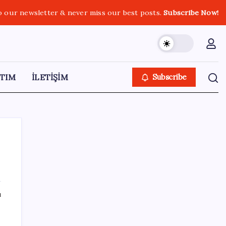
o our newsletter & never miss our best posts.
Subscribe Now!
TIM
İLETİŞİM
Subscribe
SON YAZILAR
ı
Kâğıt para tarih oldu: Yeni banknotlar
makinede yıkansa bile bozulmuyor