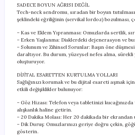
SADECE BOYUN AĞRISI DEĞİL
Tech-neck sendromu, sıradan bir boyun tutulmasın
şeklindeki eğriliğinin (servikal lordoz) bozulması, ç
– Kas ve Eklem Yıpranması: Omuzlarda sertlik, sırt
– Erken Yaşlanma: Disklerdeki dejenerasyon ve buna 
– Solunum ve Zihinsel Sorunlar: Başın öne düşmes
daraltıyor. Bu durum, yüzeysel nefes alma, sürekli yo
oluşturuyor.
DİJİTAL ESARETTEN KURTULMA YOLLARI
Sağlığınızı korumak ve bu dijital esareti aşmak içi
etkili değişiklikler bulunuyor:
– Göz Hizası: Telefon veya tabletinizi kucağınızda
alışkanlık haline getirin.
– 20 Dakika Molası: Her 20 dakikada bir ekrandan 
– Dik Duruş: Omuzlarınızı geriye doğru çekin, göğ
gösterin.