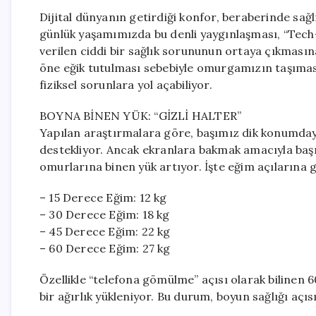
Dijital dünyanın getirdiği konfor, beraberinde sağlı
günlük yaşamımızda bu denli yaygınlaşması, “Tech
verilen ciddi bir sağlık sorununun ortaya çıkması
öne eğik tutulması sebebiyle omurgamızın taşımas
fiziksel sorunlara yol açabiliyor.
BOYNA BİNEN YÜK: “GİZLİ HALTER”
Yapılan araştırmalara göre, başımız dik konumdayk
destekliyor. Ancak ekranlara bakmak amacıyla başı
omurlarına binen yük artıyor. İşte eğim açılarına 
– 15 Derece Eğim: 12 kg
– 30 Derece Eğim: 18 kg
– 45 Derece Eğim: 22 kg
– 60 Derece Eğim: 27 kg
Özellikle “telefona gömülme” açısı olarak bilinen
bir ağırlık yükleniyor. Bu durum, boyun sağlığı açıs