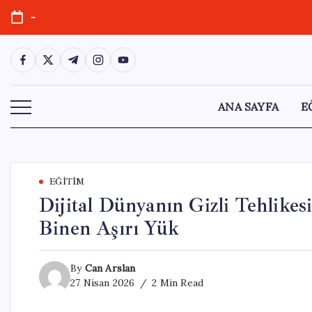
Skip
-
to
content
https://www.facebook.com/
https://twitter.com/
https://t.me/
https://www.instagram.com/
https://youtube.com/
ANA SAYFA
E
EĞITIM
Dijital Dünyanın Gizli Tehlikes
Binen Aşırı Yük
By
Can Arslan
27 Nisan 2026
2 Min Read