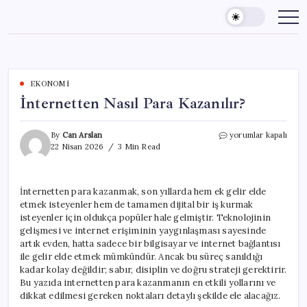
Skip
to
content
EKONOMI
İnternetten Nasıl Para Kazanılır?
İnternetten
By
Can Arslan
yorumlar kapalı
Nasıl
22 Nisan 2026
3 Min Read
Para
Kazanılır?
için
İnternetten para kazanmak, son yıllarda hem ek gelir elde
etmek isteyenler hem de tamamen dijital bir iş kurmak
isteyenler için oldukça popüler hale gelmiştir. Teknolojinin
gelişmesi ve internet erişiminin yaygınlaşması sayesinde
artık evden, hatta sadece bir bilgisayar ve internet bağlantısı
ile gelir elde etmek mümkündür. Ancak bu süreç sanıldığı
kadar kolay değildir; sabır, disiplin ve doğru strateji gerektirir.
Bu yazıda internetten para kazanmanın en etkili yollarını ve
dikkat edilmesi gereken noktaları detaylı şekilde ele alacağız.