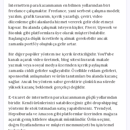
İnternetten para kazanmanın en bilinen yollarından biri
freelance çalışmaktır. Freelance, yani serbest çalışma modeli;
yazılım, grafik tasarım, içerik yazarlığı, çeviri, video
düzenleme gibi alanlarda hizmet vererek gelir elde etmeyi
kapsar. Bu alanda çalışmak isteyen kişiler, Fiverr, Upwork ve
Bionluk gibi platformlara üye olarak müşteri bulabilir.
Başlangıçta düşük ücretlerle iş almak gerekebilir ancak
zamanla portföy oluştukça gelir artar.
Bir diğer popüler yöntem ise içerik üreticiliğidir. YouTube
kanalı açarak video üretmek, blog sitesi kurarak makale
yazmak veya sosyal medya üzerinden içerik paylaşmak
zamanla ciddi gelirler sağlayabilir. Özellikle reklam gelirleri,
sponsorluk anlaşmaları ve ürün tanıtımları bu alanda kazanç
sağlar. Ancak bu yöntem sabır gerektirir çünkü kısa sürede
yüksek kazanç beklemek gerçekçi değildir.
E-ticaret de internetten para kazanmanın güçlü yollarından
biridir. Kendi ürünlerinizi satabileceğiniz gibi dropshipping
yöntemi ile stok tutmadan satış yapabilirsiniz. Trendyol,
Hepsiburada ve Amazon gibi platformlar üzerinden mağaza
açarak geniş kitlelere ulaşmak mümkündür. Ürün seçimi,
doğru fiyatlandırma ve müşteri memnuniyeti bu işin temel