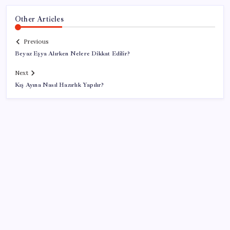
Other Articles
Previous
Beyaz Eşya Alırken Nelere Dikkat Edilir?
Next
Kış Ayına Nasıl Hazırlık Yapılır?
SON YAZILAR
Hazine nakit gerçekleşmeleri 395,7 milyar TL açık