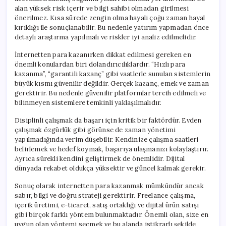
alan yüksek risk içerir ve bilgi sahibi olmadan girilmesi
önerilmez. Kısa sürede zengin olma hayali çoğu zaman hayal
kırıklığı ile sonuçlanabilir. Bu nedenle yatırım yapmadan önce
detaylı araştırma yapılmalı ve riskler iyi analiz edilmelidir.
İnternetten para kazanırken dikkat edilmesi gereken en
önemli konulardan biri dolandırıcılıklardır. “Hızlı para
kazanma”, “garantili kazanç” gibi vaatlerle sunulan sistemlerin
büyük kısmı güvenilir değildir. Gerçek kazanç, emek ve zaman
gerektirir. Bu nedenle güvenilir platformlar tercih edilmeli ve
bilinmeyen sistemlere temkinli yaklaşılmalıdır.
Disiplinli çalışmak da başarı için kritik bir faktördür. Evden
çalışmak özgürlük gibi görünse de zaman yönetimi
yapılmadığında verim düşebilir. Kendinize çalışma saatleri
belirlemek ve hedef koymak, başarıya ulaşmanızı kolaylaştırır.
Ayrıca sürekli kendini geliştirmek de önemlidir. Dijital
dünyada rekabet oldukça yüksektir ve güncel kalmak gerekir.
Sonuç olarak internetten para kazanmak mümkündür ancak
sabır, bilgi ve doğru strateji gerektirir. Freelance çalışma,
içerik üretimi, e-ticaret, satış ortaklığı ve dijital ürün satışı
gibi birçok farklı yöntem bulunmaktadır. Önemli olan, size en
uygun olan yöntemi seçmek ve bu alanda istikrarlı şekilde