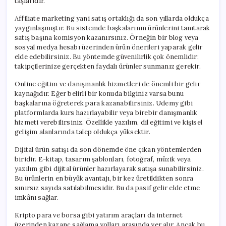
taşlarıdır.
Affiliate marketing yani satış ortaklığı da son yıllarda oldukça
yaygınlaşmıştır. Bu sistemde başkalarının ürünlerini tanıtarak
satış başına komisyon kazanırsınız. Örneğin bir blog veya
sosyal medya hesabı üzerinden ürün önerileri yaparak gelir
elde edebilirsiniz. Bu yöntemde güvenilirlik çok önemlidir;
takipçilerinize gerçekten faydalı ürünler sunmanız gerekir.
Online eğitim ve danışmanlık hizmetleri de önemli bir gelir
kaynağıdır. Eğer belirli bir konuda bilginiz varsa bunu
başkalarına öğreterek para kazanabilirsiniz. Udemy gibi
platformlarda kurs hazırlayabilir veya birebir danışmanlık
hizmeti verebilirsiniz. Özellikle yazılım, dil eğitimi ve kişisel
gelişim alanlarında talep oldukça yüksektir.
Dijital ürün satışı da son dönemde öne çıkan yöntemlerden
biridir. E-kitap, tasarım şablonları, fotoğraf, müzik veya
yazılım gibi dijital ürünler hazırlayarak satışa sunabilirsiniz.
Bu ürünlerin en büyük avantajı, bir kez üretildikten sonra
sınırsız sayıda satılabilmesidir. Bu da pasif gelir elde etme
imkânı sağlar.
Kripto para ve borsa gibi yatırım araçları da internet
üzerinden kazanç sağlama yolları arasında yer alır. Ancak bu