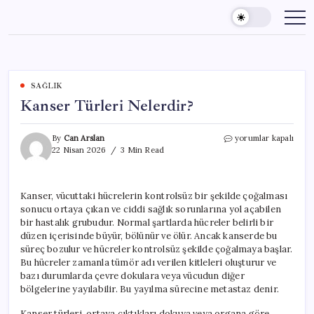
Skip
to
content
SAĞLIK
Kanser Türleri Nelerdir?
Kanser
By
Can Arslan
yorumlar kapalı
Türleri
22 Nisan 2026
3 Min Read
Nelerdir?
için
Kanser, vücuttaki hücrelerin kontrolsüz bir şekilde çoğalması
sonucu ortaya çıkan ve ciddi sağlık sorunlarına yol açabilen
bir hastalık grubudur. Normal şartlarda hücreler belirli bir
düzen içerisinde büyür, bölünür ve ölür. Ancak kanserde bu
süreç bozulur ve hücreler kontrolsüz şekilde çoğalmaya başlar.
Bu hücreler zamanla tümör adı verilen kitleleri oluşturur ve
bazı durumlarda çevre dokulara veya vücudun diğer
bölgelerine yayılabilir. Bu yayılma sürecine metastaz denir.
Kanser türleri, ortaya çıktıkları dokuya veya organa göre