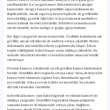
sınıflandırılır. En yaygın kanser türlerinden biri akciğer
kanseridir. Akciğer kanseri genellikle sigara kullanımı ile
ilişkilendirilir, ancak sigara içmeyen kişilerde de görülebilir.
Hava kirliliği, genetik faktörler ve bazı kimyasal maddelere
maruz kalmak da riski artırabilir. Belirtileri arasında uzun
süreli öksürük, nefes darlığı ve göğüs ağrısı bulunur.
Bir diğer yaygın tür meme kanseridir. Özellikle kadınlarda sık
görülür, ancak erkeklerde de nadiren ortaya çıkabilir. Meme
dokusunda anormal hücrelerin çoğalmasıyla oluşur. Erken
teşhis edildiğinde tedavi başarı oranı oldukça yüksektir. Bu
nedenle düzenli kontroller ve kendi kendine muayene büyük
önem taşır.
Prostat kanseri, erkeklerde en sık görülen kanser türlerinden
biridir. Genellikle ileri yaşlarda ortaya çıkar. Yavaş ilerleyen bir
kanser türü olmasına rağmen bazı durumlarda agresif
seyredebilir. Erken evrede belirti vermeyebilir, bu yüzden
düzenli taramalar önemlidir.
Kolorektal kanser, yani kalın bağırsak ve rektum kanseri de
oldukça yaygındır. Genellikle bağırsakta oluşan poliplerin
zamanla kansere dönüşmesiyle ortaya çıkar. Sağlıksız
beslenme, düşük lif tüketimi, aşırı kırmızı et tüketimi ve