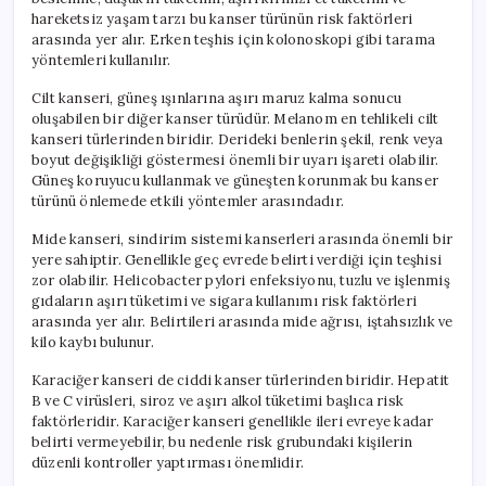
hareketsiz yaşam tarzı bu kanser türünün risk faktörleri
arasında yer alır. Erken teşhis için kolonoskopi gibi tarama
yöntemleri kullanılır.
Cilt kanseri, güneş ışınlarına aşırı maruz kalma sonucu
oluşabilen bir diğer kanser türüdür. Melanom en tehlikeli cilt
kanseri türlerinden biridir. Derideki benlerin şekil, renk veya
boyut değişikliği göstermesi önemli bir uyarı işareti olabilir.
Güneş koruyucu kullanmak ve güneşten korunmak bu kanser
türünü önlemede etkili yöntemler arasındadır.
Mide kanseri, sindirim sistemi kanserleri arasında önemli bir
yere sahiptir. Genellikle geç evrede belirti verdiği için teşhisi
zor olabilir. Helicobacter pylori enfeksiyonu, tuzlu ve işlenmiş
gıdaların aşırı tüketimi ve sigara kullanımı risk faktörleri
arasında yer alır. Belirtileri arasında mide ağrısı, iştahsızlık ve
kilo kaybı bulunur.
Karaciğer kanseri de ciddi kanser türlerinden biridir. Hepatit
B ve C virüsleri, siroz ve aşırı alkol tüketimi başlıca risk
faktörleridir. Karaciğer kanseri genellikle ileri evreye kadar
belirti vermeyebilir, bu nedenle risk grubundaki kişilerin
düzenli kontroller yaptırması önemlidir.