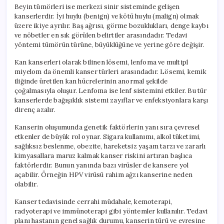
Beyin tümörleri ise merkezi sinir sisteminde gelişen
kanserlerdir. İyi huylu (benign) ve kötü huylu (malign) olmak
üzere ikiye ayrılır. Baş ağrısı, görme bozuklukları, denge kaybı
ve nöbetler en sık görülen belirtiler arasındadır. Tedavi
yöntemi tümörün türüne, büyüklüğüne ve yerine göre değişir.
Kan kanserleri olarak bilinen lösemi, lenfoma ve multipl
miyelom da önemli kanser türleri arasındadır. Lösemi, kemik
iliğinde üretilen kan hücrelerinin anormal şekilde
çoğalmasıyla oluşur. Lenfoma ise lenf sistemini etkiler. Bu tür
kanserlerde bağışıklık sistemi zayıflar ve enfeksiyonlara karşı
direnç azalır.
Kanserin oluşumunda genetik faktörlerin yanı sıra çevresel
etkenler de büyük rol oynar. Sigara kullanımı, alkol tüketimi,
sağlıksız beslenme, obezite, hareketsiz yaşam tarzı ve zararlı
kimyasallara maruz kalmak kanser riskini artıran başlıca
faktörlerdir. Bunun yanında bazı virüsler de kansere yol
açabilir. Örneğin HPV virüsü rahim ağzı kanserine neden
olabilir.
Kanser tedavisinde cerrahi müdahale, kemoterapi,
radyoterapi ve immünoterapi gibi yöntemler kullanılır. Tedavi
planı hastanın genel sağlık durumu, kanserin türü ve evresine