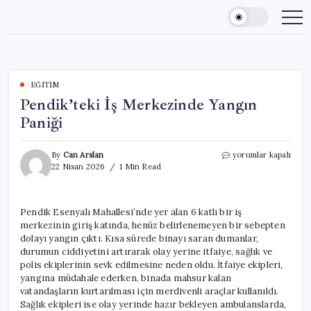
Skip
to
content
EĞITIM
Pendik’teki İş Merkezinde Yangın
Paniği
Pendik’teki
By
Can Arslan
yorumlar kapalı
İş
22 Nisan 2026
1 Min Read
Merkezinde
Yangın
Paniği
Pendik Esenyalı Mahallesi’nde yer alan 6 katlı bir iş
için
merkezinin giriş katında, henüz belirlenemeyen bir sebepten
dolayı yangın çıktı. Kısa sürede binayı saran dumanlar,
durumun ciddiyetini artırarak olay yerine itfaiye, sağlık ve
polis ekiplerinin sevk edilmesine neden oldu. İtfaiye ekipleri,
yangına müdahale ederken, binada mahsur kalan
vatandaşların kurtarılması için merdivenli araçlar kullanıldı.
Sağlık ekipleri ise olay yerinde hazır bekleyen ambulanslarda,