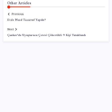
Other Articles
Previous
Evde Nasıl Tasarruf Yapılır?
Next
Çankırı’da Uyuşturucu Çetesi Çökertildi: 9 Kişi Tutuklandı
SON YAZILAR
Kâğıt para tarih oldu: Yeni banknotlar makinede
yıkansa bile bozulmuyor