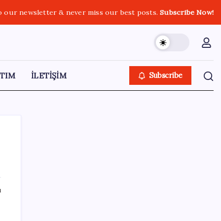
o our newsletter & never miss our best posts.
Subscribe Now!
TIM
İLETİŞİM
Subscribe
SON YAZILAR
ı
Dünya Altın Konseyi’nden kritik rapor: Altın
piyasasında kısa vadede ne olacak?