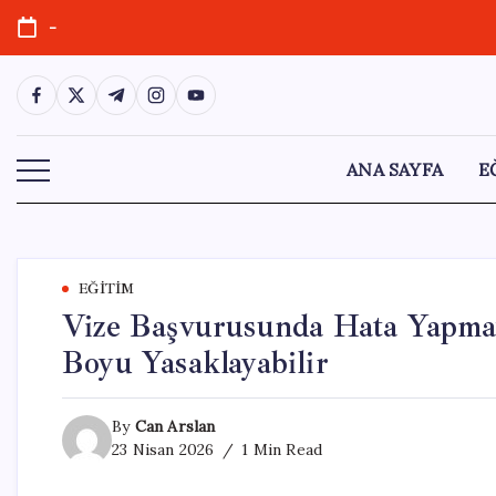
Skip
-
to
content
https://www.facebook.com/
https://twitter.com/
https://t.me/
https://www.instagram.com/
https://youtube.com/
ANA SAYFA
E
EĞITIM
Vize Başvurusunda Hata Yapmay
Boyu Yasaklayabilir
By
Can Arslan
23 Nisan 2026
1 Min Read