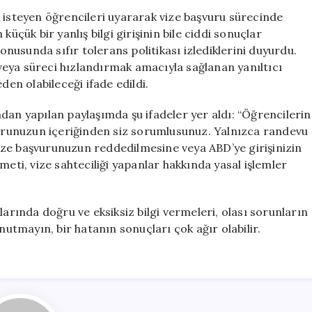
Tek
 isteyen öğrencileri uyararak vize başvuru sürecinde
Bir
n küçük bir yanlış bilgi girişinin bile ciddi sonuçlar
Yanlış
konusunda sıfır tolerans politikası izlediklerini duyurdu.
Bilgi
eya süreci hızlandırmak amacıyla sağlanan yanıltıcı
Ömür
den olabileceği ifade edildi.
Boyu
Yasaklayabilir
dan yapılan paylaşımda şu ifadeler yer aldı: “Öğrencilerin
için
şvurunuzun içeriğinden siz sorumlusunuz. Yalnızca randevu
 vize başvurunuzun reddedilmesine veya ABD’ye girişinizin
meti, vize sahteciliği yapanlar hakkında yasal işlemler
larında doğru ve eksiksiz bilgi vermeleri, olası sorunların
tmayın, bir hatanın sonuçları çok ağır olabilir.