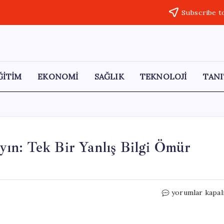
Subscribe t
ĞİTİM
EKONOMİ
SAĞLIK
TEKNOLOJİ
TANI
ın: Tek Bir Yanlış Bilgi Ömür
Vize
yorumlar kapal
Başvurusunda
Hata
Yapmayın: